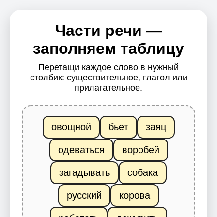
Части речи —
заполняем таблицу
Перетащи каждое слово в нужный
столбик: существительное, глагол или
прилагательное.
овощной
бьёт
заяц
одеваться
воробей
загадывать
собака
русский
корова