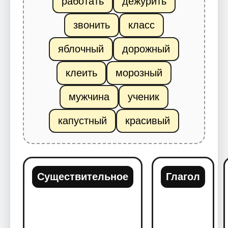
работать
дежурить
звонить
класс
яблочный
дорожный
клеить
морозный
мужчина
ученик
капустный
красивый
Существительное
Глагол